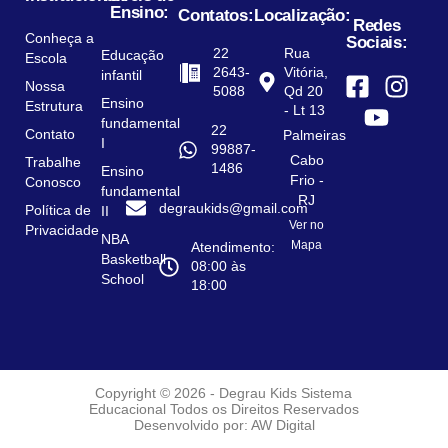
Ensino:
Contatos:
Localização:
Redes
Conheça a
Sociais:
22
Rua
Educação
Escola
2643-
Vitória,
infantil
Nossa
5088
Qd 20
Ensino
Estrutura
- Lt 13
fundamental
22
Contato
Palmeiras
I
99887-
Cabo
Trabalhe
1486
Ensino
Frio -
Conosco
fundamental
RJ
degraukids@gmail.com
Política de
II
Ver no
Privacidade
NBA
Mapa
Atendimento:
Basketball
08:00 às
School
18:00
Copyright © 2026 - Degrau Kids Sistema
Educacional
Todos os Direitos Reservados
Desenvolvido por: AW Digital