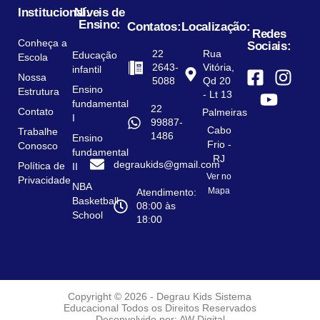
Institucional:
Níveis de
Ensino:
Contatos:
Localização:
Redes
Conheça a
Sociais:
22
Rua
Educação
Escola
2643-
Vitória,
infantil
Nossa
5088
Qd 20
Ensino
Estrutura
- Lt 13
fundamental
22
Contato
Palmeiras
I
99887-
Cabo
Trabalhe
1486
Ensino
Frio -
Conosco
fundamental
RJ
degraukids@gmail.com
Política de
II
Ver no
Privacidade
NBA
Mapa
Atendimento:
Basketball
08:00 às
School
18:00
Copyright © 2026 - Degrau Kids Sistema
Educacional
Todos os Direitos Reservados
Desenvolvido por: AW Digital